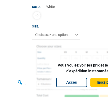
gallery
White
COLOR
SIZE
Vous voulez voir les prix et l
d'expédition instantanés
Accès
Inscri