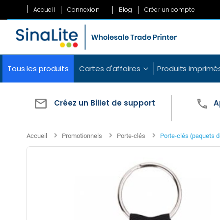
Allez
Accueil
Connexion
Blog
Créer un compte
au
contenu
Tous les produits
Cartes d'affaires
Produits imprimé
Créez un Billet de support
A
Accueil
Promotionnels
Porte-clés
Porte-clés (paquets d
Skip
to
the
end
of
the
images