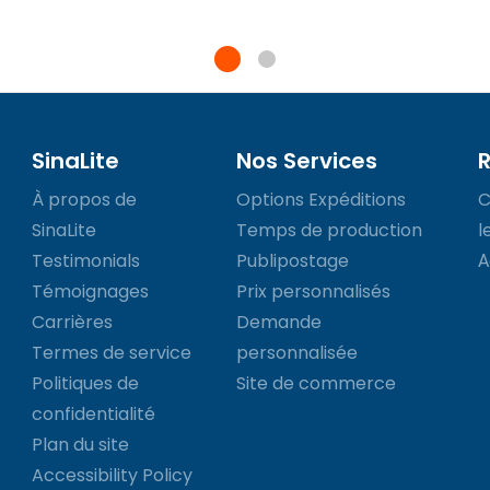
SinaLite
Nos Services
À propos de
Options Expéditions
C
SinaLite
Temps de production
l
Testimonials
Publipostage
A
Témoignages
Prix personnalisés
Carrières
Demande
Termes de service
personnalisée
Politiques de
Site de commerce
confidentialité
Plan du site
Accessibility Policy