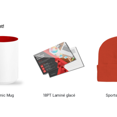
t!
mic Mug
18PT Laminé glacé
Sport