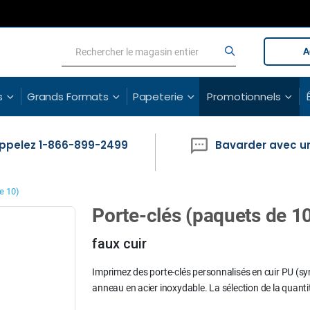
A
Rechercher
Rechercher
s
Grands Formats
Papeterie
Promotionnels
ppelez 1-866-899-2499
Bavarder avec u
e 10)
Porte-clés (paquets de 1
Skip
to
faux cuir
the
beginning
of
Imprimez des porte-clés personnalisés en cuir PU (sy
the
anneau en acier inoxydable. La sélection de la quant
images