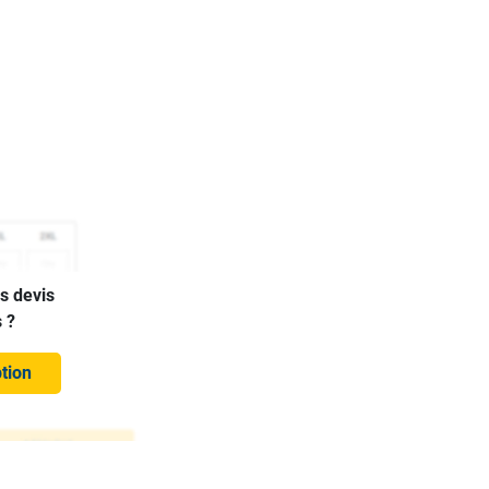
es devis
 ?
ption