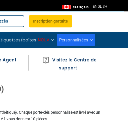
LANGUE
ENGLISH
FRANÇAIS
ccès
Inscription gratuite
Étiquettes/boîtes
NOUV
Personnalisées
n Agent
Visitez le Centre de
support
0)
nthétique). Chaque porte-clés personnalisé est livré avec un
ité 1 vous donnera 10 pièces.