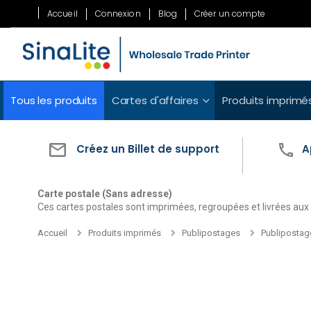
Allez
Accueil
Connexion
Blog
Créer un compte
au
contenu
Tous les produits
Cartes d'affaires
Produits imprimé
Créez un Billet de support
A
Carte postale (Sans adresse)
Ces cartes postales sont imprimées, regroupées et livrées aux
Accueil
Produits imprimés
Publipostages
Publipostag