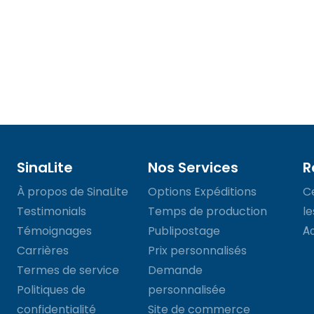
SinaLite
Nos Services
R
À propos de SinaLite
Options Expéditions
C
Testimonials
Temps de production
l
Témoignages
Publipostage
Ac
Carrières
Prix personnalisés
Termes de service
Demande
Politiques de
personnalisée
confidentialité
Site de commerce