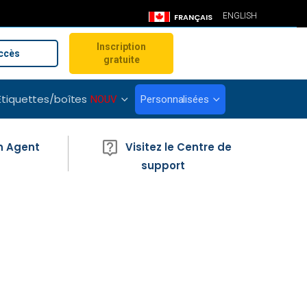
LANGUE
ENGLISH
FRANÇAIS
Inscription
ccès
gratuite
Étiquettes/boîtes
NOUV
Personnalisées
n Agent
Visitez le Centre de
support